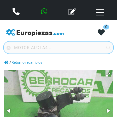
0
Europiezas
.com
Retorno recambios