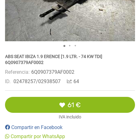
ABS SEAT IBIZA 1.9 ERENCE [1.9 LTR. - 74 KW TDI]
6Q0907379AF0002
Referencia:
6Q0907379AF0002
ID.
02478257/02938507
64
61 €
IVA incluido
Compartir en Facebook
Compartir por WhatsApp