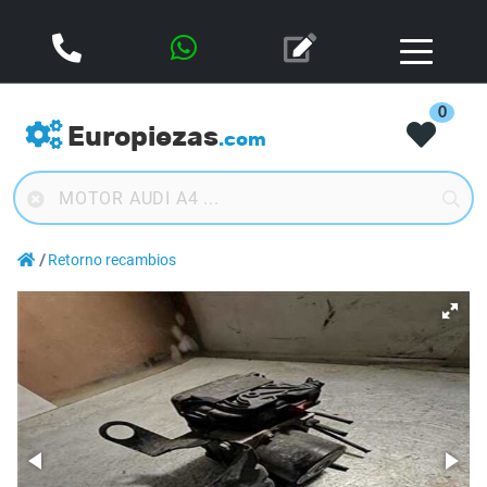
0
Europiezas
.com
Retorno recambios