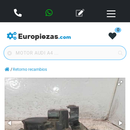
0
Europiezas
.com
Retorno recambios