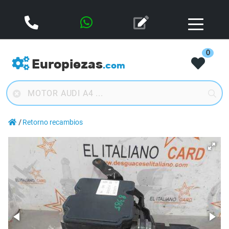
0
Europiezas
.com
Retorno recambios