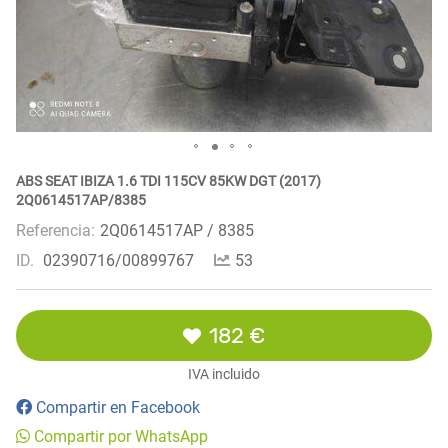
ABS SEAT IBIZA 1.6 TDI 115CV 85KW DGT (2017)
2Q0614517AP/8385
Referencia:
2Q0614517AP / 8385
ID.
02390716/00899767
53
182 €
IVA incluido
Compartir en Facebook
Compartir por WhatsApp