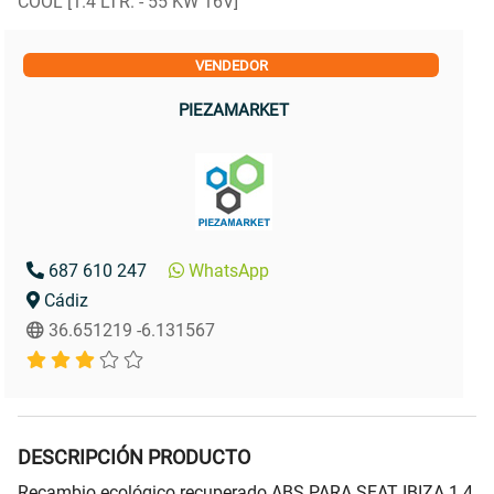
COOL [1.4 LTR. - 55 KW 16V]
VENDEDOR
PIEZAMARKET
687 610 247
WhatsApp
Cádiz
36.651219 -6.131567
DESCRIPCIÓN PRODUCTO
Recambio ecológico recuperado ABS PARA SEAT IBIZA 1.4