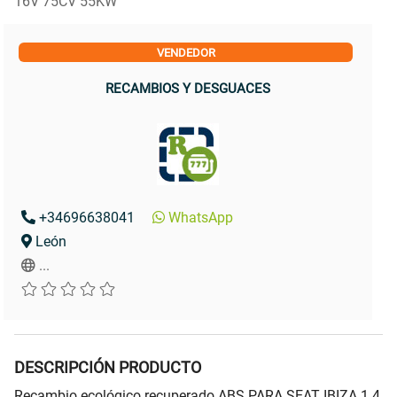
16V 75CV 55KW
VENDEDOR
RECAMBIOS Y DESGUACES
+34696638041
WhatsApp
León
...
DESCRIPCIÓN PRODUCTO
Recambio ecológico recuperado ABS PARA SEAT IBIZA 1.4