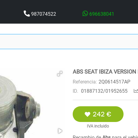
987074522
696638041
ABS SEAT IBIZA VERSION
Referencia:
2Q0614517AP
ID.
01887132/01952655
242 €
IVA incluido
Recambio de
Abs
para el veh