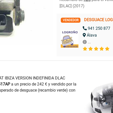
[DLAC] (2017)
DESGUACE LO
VENDEDOR
941 250 877
Álava
...
EAT IBIZA VERSION INDEFINIDA DLAC
517AP
a un precio de 242 € y vendido por la
erado de desguace (recambio verde) con