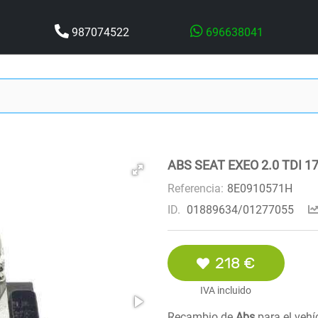
987074522
696638041
ABS SEAT EXEO 2.0 TDI 1
Referencia:
8E0910571H
ID.
01889634/01277055
218 €
IVA incluido
Recambio de
Abs
para el veh