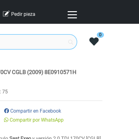
Pedir pieza
0
70CV CGLB (2009) 8E0910571H
75
Compartir en Facebook
Compartir por WhatsApp
ículo
Seat Exeo
y versión 2.0 TDI 170CV [CGLB]