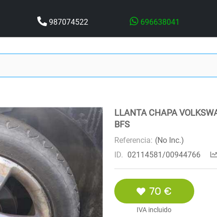
987074522
696638041
LLANTA CHAPA VOLKSWAGE
BFS
Referencia:
(No Inc.)
ID.
02114581/00944766
70 €
IVA incluido