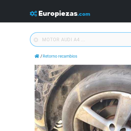
Europiezas
.com
Retorno recambios