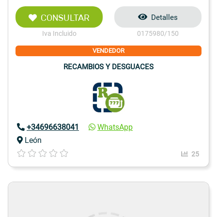
CONSULTAR
Detalles
Iva Incluido
0175980/150
VENDEDOR
RECAMBIOS Y DESGUACES
+34696638041
WhatsApp
León
25