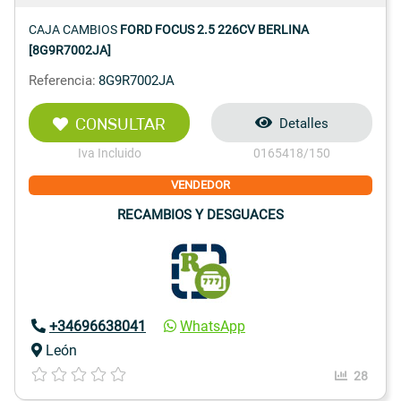
CAJA CAMBIOS
FORD FOCUS 2.5 226CV BERLINA
[8G9R7002JA]
Referencia:
8G9R7002JA
CONSULTAR
Detalles
Iva Incluido
0165418/150
VENDEDOR
RECAMBIOS Y DESGUACES
+34696638041
WhatsApp
León
28