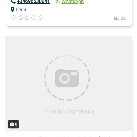
+34696638041
WhatsApp
León
22
0