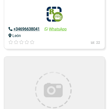
+34696638041
WhatsApp
León
22