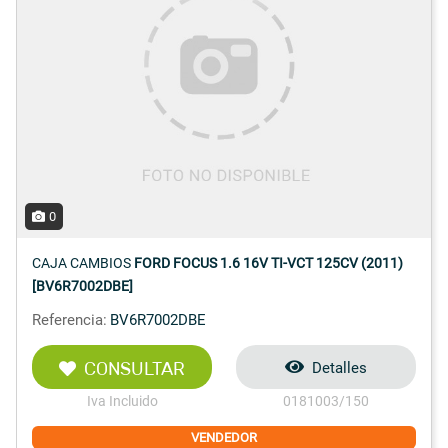
0
CAJA CAMBIOS
FORD FOCUS 1.6 16V TI-VCT 125CV (2011)
[BV6R7002DBE]
Referencia:
BV6R7002DBE
CONSULTAR
Detalles
Iva Incluido
0181003/150
VENDEDOR