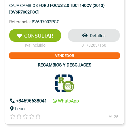
CAJA CAMBIOS
FORD FOCUS 2.0 TDCI 140CV (2013)
[BV6R7002PCC]
Referencia:
BV6R7002PCC
CONSULTAR
Detalles
Iva Incluido
0178203/150
VENDEDOR
RECAMBIOS Y DESGUACES
+34696638041
WhatsApp
León
25