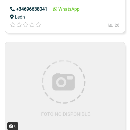
+34696638041
WhatsApp
León
26
0