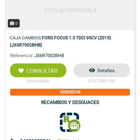
0
CAJA CAMBIOS
FORD FOCUS 1.5 TDCI 95CV (2015)
[JX6R7002BHB]
Referencia:
JX6R7002BHB
CONSULTAR
Detalles
Iva Incluido
0167230/150
VENDEDOR
RECAMBIOS Y DESGUACES