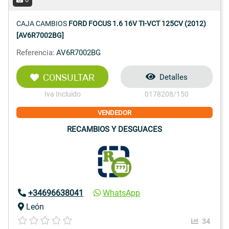
CAJA CAMBIOS
FORD FOCUS 1.6 16V TI-VCT 125CV (2012)
[AV6R7002BG]
Referencia:
AV6R7002BG
CONSULTAR
Detalles
Iva Incluido
0178208/150
VENDEDOR
RECAMBIOS Y DESGUACES
+34696638041
WhatsApp
León
34