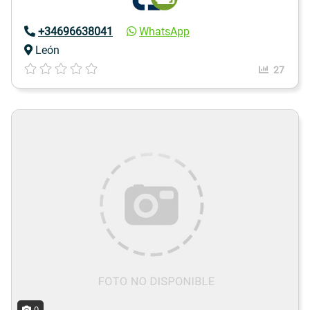
+34696638041
WhatsApp
León
27
0