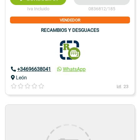
Iva Incluido
0836812/185
VENDEDOR
RECAMBIOS Y DESGUACES
+34696638041
WhatsApp
León
23