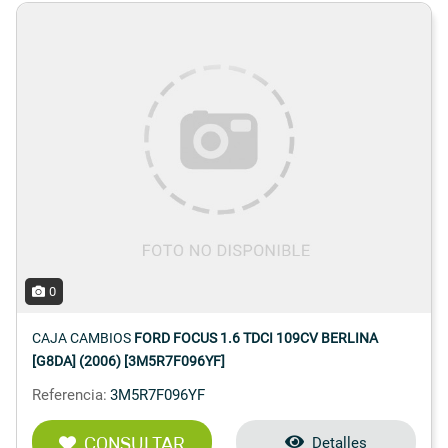
0
CAJA CAMBIOS
FORD FOCUS 1.6 TDCI 109CV BERLINA
[G8DA] (2006) [3M5R7F096YF]
Referencia:
3M5R7F096YF
CONSULTAR
Detalles