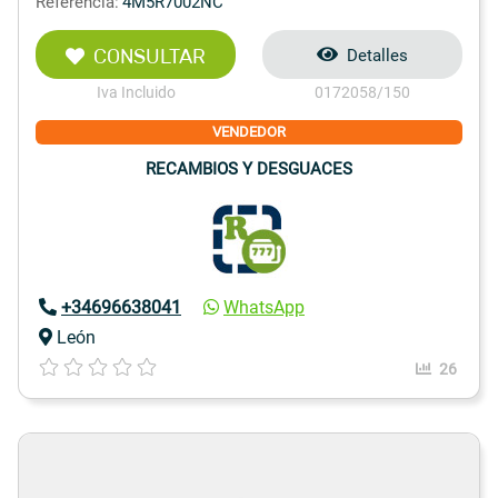
Referencia:
4M5R7002NC
CONSULTAR
Detalles
Iva Incluido
0172058/150
VENDEDOR
RECAMBIOS Y DESGUACES
+34696638041
WhatsApp
León
26