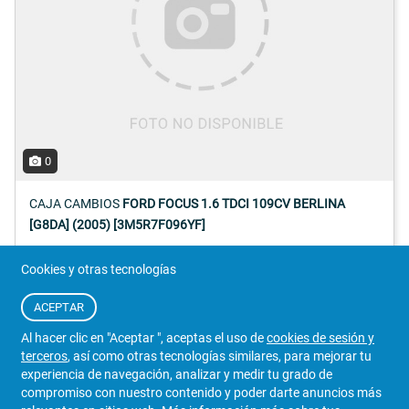
0
CAJA CAMBIOS
FORD FOCUS 1.6 TDCI 109CV BERLINA
[G8DA] (2005) [3M5R7F096YF]
Referencia:
3M5R7F096YF
Cookies y otras tecnologías
CONSULTAR
Detalles
ACEPTAR
Iva Incluido
0836811/185
Al hacer clic en "Aceptar ", aceptas el uso de
cookies de sesión y
terceros
, así como otras tecnologías similares, para mejorar tu
VENDEDOR
experiencia de navegación, analizar y medir tu grado de
RECAMBIOS Y DESGUACES
compromiso con nuestro contenido y poder darte anuncios más