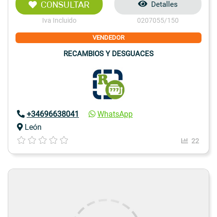
CONSULTAR
Detalles
Iva Incluido
0207055/150
VENDEDOR
RECAMBIOS Y DESGUACES
+34696638041
WhatsApp
León
22