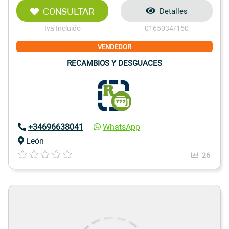
CONSULTAR
Detalles
Iva Incluido
0165034/150
VENDEDOR
RECAMBIOS Y DESGUACES
+34696638041
WhatsApp
León
26