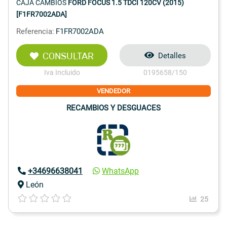
CAJA CAMBIOS
FORD FOCUS 1.5 TDCI 120CV (2015)
[F1FR7002ADA]
Referencia:
F1FR7002ADA
CONSULTAR
Detalles
Iva Incluido
0195658/150
VENDEDOR
RECAMBIOS Y DESGUACES
+34696638041
WhatsApp
León
25