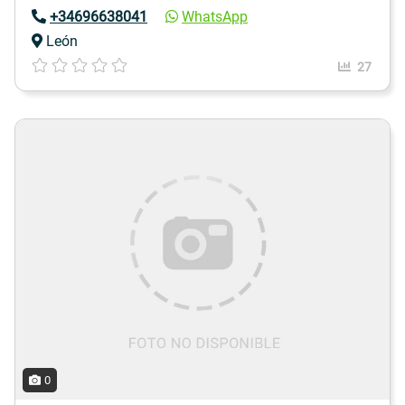
+34696638041
WhatsApp
León
27
0