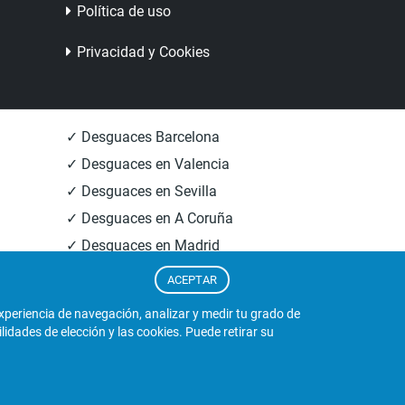
Política de uso
Privacidad y Cookies
✓ Desguaces Barcelona
✓ Desguaces en Valencia
✓ Desguaces en Sevilla
✓ Desguaces en A Coruña
✓ Desguaces en Madrid
✓ Informacion Desguaces
ACEPTAR
experiencia de navegación, analizar y medir tu grado de
dades de elección y las cookies. Puede retirar su