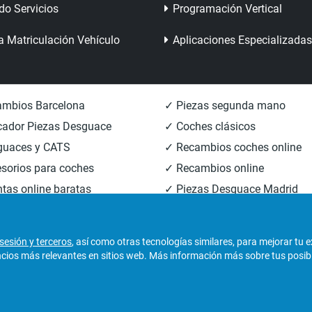
do Servicios
Programación Vertical
a Matriculación Vehículo
Aplicaciones Especializadas
mbios Barcelona
✓ Piezas segunda mano
ador Piezas Desguace
✓ Coches clásicos
guaces y CATS
✓ Recambios coches online
sorios para coches
✓ Recambios online
tas online baratas
✓ Piezas Desguace Madrid
mbios carrocería
✓ Piezas Desguace Valencia
sesión y terceros
, así como otras tecnologías similares, para mejorar tu 
os más relevantes en sitios web. Más información más sobre tus posibili
derechos reservados.