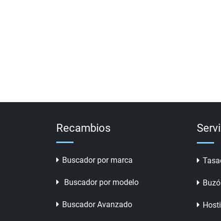
Recambios
Serv
Buscador por marca
Tasa
Buscador por modelo
Buzó
Buscador Avanzado
Host