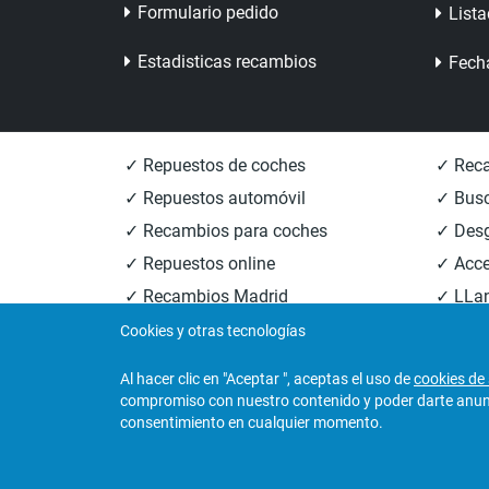
Formulario pedido
Lista
Estadisticas recambios
Fech
✓ Repuestos de coches
✓ Reca
✓ Repuestos automóvil
✓ Busc
✓ Recambios para coches
✓ Des
✓ Repuestos online
✓ Acce
✓ Recambios Madrid
✓ LLan
✓ Recambios Valencia
✓ Reca
Cookies y otras tecnologías
Al hacer clic en "Aceptar ", aceptas el uso de
cookies de 
compromiso con nuestro contenido y poder darte anunci
© 2026
Central Desguaces Europiezas
.Todos los 
consentimiento en cualquier momento.