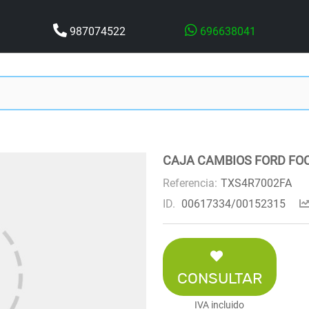
987074522
696638041
CAJA CAMBIOS FORD FOCU
Referencia:
TXS4R7002FA
ID.
00617334/00152315
CONSULTAR
IVA incluido