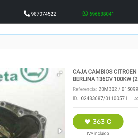
987074522
696638041
CAJA CAMBIOS CITROEN C
BERLINA 136CV 100KW (2
Referencia:
20MB02 / 01509
ID.
02483687/01100571
363 €
IVA incluido