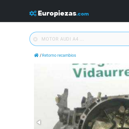
Europiezas
.com
Retorno recambios