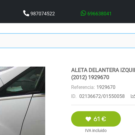
987074522
696638041
ALETA DELANTERA IZQUI
(2012) 1929670
Referencia:
1929670
ID.
02136672/01550058
61 €
IVA incluido