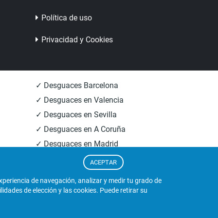
Política de uso
Privacidad y Cookies
✓ Desguaces Barcelona
✓ Desguaces en Valencia
✓ Desguaces en Sevilla
✓ Desguaces en A Coruña
✓ Desguaces en Madrid
✓ Informacion Desguaces
ACEPTAR
experiencia de navegación, analizar y medir tu grado de
dades de elección y las cookies. Puede retirar su