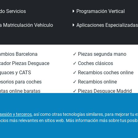
do Servicios
Programación Vertical
a Matriculación Vehículo
Aplicaciones Especializadas
mbios Barcelona
✓ Piezas segunda mano
ador Piezas Desguace
✓ Coches clásicos
guaces y CATS
✓ Recambios coches online
sorios para coches
✓ Recambios online
tas online baratas
✓ Piezas Desguace Madrid
mbios carrocería
✓ Piezas Desguace Valencia
sesión y terceros
, así como otras tecnologías similares, para mejorar tu 
os más relevantes en sitios web. Más información más sobre tus posibili
derechos reservados.