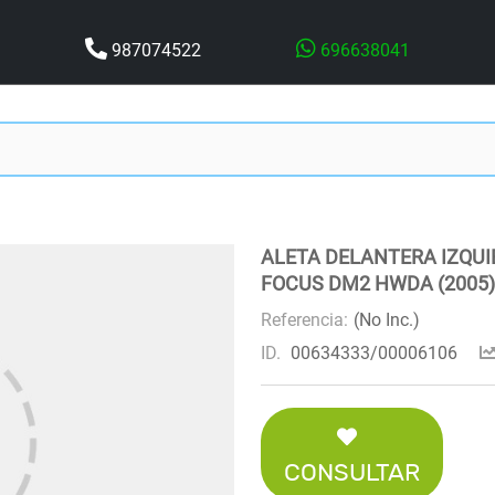
987074522
696638041
ALETA DELANTERA IZQUI
FOCUS DM2 HWDA (2005)
Referencia:
(No Inc.)
ID.
00634333/00006106
CONSULTAR