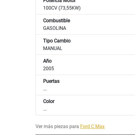
Potencia Motor
100CV (73,55KW)
Combustible
GASOLINA
Tipo Cambio
MANUAL
Año
2005
Puertas
...
Color
...
Ver más piezas para
Ford C Max