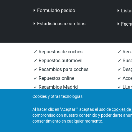
Formulario pedido
Lista
Estadisticas recambios
Fech
✓ Repuestos de coches
✓ Reca
✓ Repuestos automóvil
✓ Busc
✓ Recambios para coches
✓ Des
✓ Repuestos online
✓ Acce
✓ Recambios Madrid
✓ LLan
✓ Recambios Valencia
✓ Reca
Cookies y otras tecnologías
Al hacer clic en "Aceptar ", aceptas el uso de
cookies de 
compromiso con nuestro contenido y poder darte anunci
© 2026
Central Desguaces Europiezas
.Todos los 
consentimiento en cualquier momento.