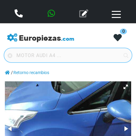
0
Europiezas
.com
Retorno recambios