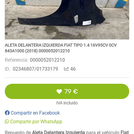
ALETA DELANTERA IZQUIERDA FIAT TIPO 1.4 16V95CV 0CV
843A1000 (2018) 0000052012210
Referencia:
0000052012210
ID.
02346807/01733179
46
79 €
IVA incluido
Compartir en Facebook
Compartir por WhatsApp
Repuesto de
Aleta Delantera Izquierda
para el vehículo
Fiat