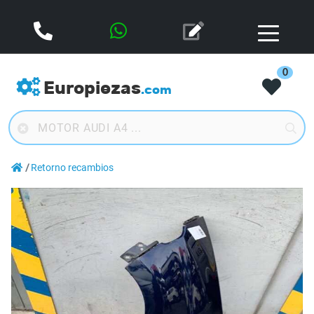
0
Europiezas
.com
Retorno recambios