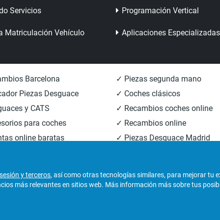
do Servicios
Programación Vertical
a Matriculación Vehículo
Aplicaciones Especializadas
mbios Barcelona
✓ Piezas segunda mano
ador Piezas Desguace
✓ Coches clásicos
guaces y CATS
✓ Recambios coches online
sorios para coches
✓ Recambios online
tas online baratas
✓ Piezas Desguace Madrid
mbios carrocería
✓ Piezas Desguace Valencia
sesión y terceros
, así como otras tecnologías similares, para mejorar tu 
os más relevantes en sitios web. Más información más sobre tus posibili
derechos reservados.