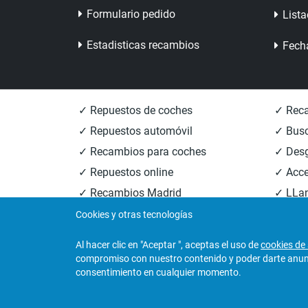
Formulario pedido
Lista
Estadisticas recambios
Fech
✓ Repuestos de coches
✓ Reca
✓ Repuestos automóvil
✓ Busc
✓ Recambios para coches
✓ Des
✓ Repuestos online
✓ Acce
✓ Recambios Madrid
✓ LLan
✓ Recambios Valencia
✓ Reca
Cookies y otras tecnologías
Al hacer clic en "Aceptar ", aceptas el uso de
cookies de 
compromiso con nuestro contenido y poder darte anunci
© 2026
Central Desguaces Europiezas
.Todos los 
consentimiento en cualquier momento.