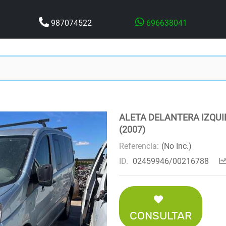
987074522
696638041
ALETA DELANTERA IZQUIE
(2007)
Referencia:
(No Inc.)
ID.
02459946/00216788
CONSULTAR