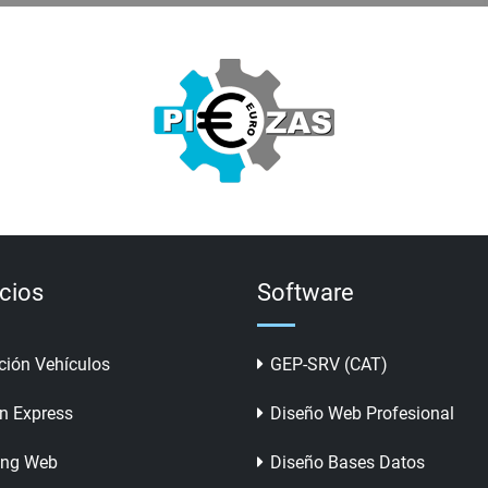
icios
Software
ción Vehículos
GEP-SRV (CAT)
n Express
Diseño Web Profesional
ing Web
Diseño Bases Datos