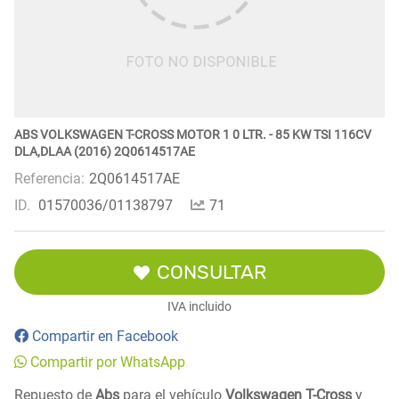
ABS VOLKSWAGEN T-CROSS MOTOR 1 0 LTR. - 85 KW TSI 116CV
DLA,DLAA (2016) 2Q0614517AE
Referencia:
2Q0614517AE
ID.
01570036/01138797
71
CONSULTAR
IVA incluido
Compartir en Facebook
Compartir por WhatsApp
Repuesto de
Abs
para el vehículo
Volkswagen T-Cross
y