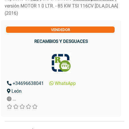
versión MOTOR 1 0 LTR. - 85 KW TSI 116CV [DLA,DLAA]
(2016)
VENDEDOR
RECAMBIOS Y DESGUACES
+34696638041
WhatsApp
León
...