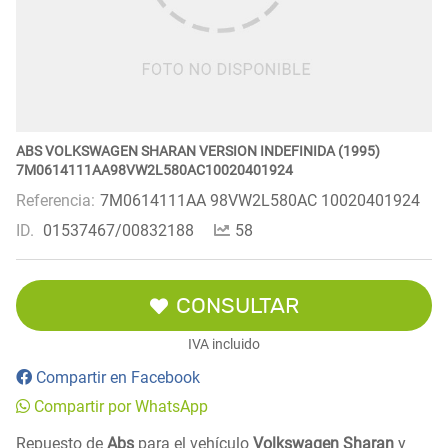
ABS VOLKSWAGEN SHARAN VERSION INDEFINIDA (1995)
7M0614111AA98VW2L580AC10020401924
Referencia:
7M0614111AA 98VW2L580AC 10020401924
ID.
01537467/00832188
58
CONSULTAR
IVA incluido
Compartir en Facebook
Compartir por WhatsApp
Repuesto de
Abs
para el vehículo
Volkswagen Sharan
y