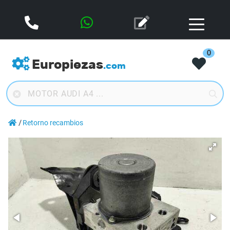
0
Europiezas
.com
Retorno recambios