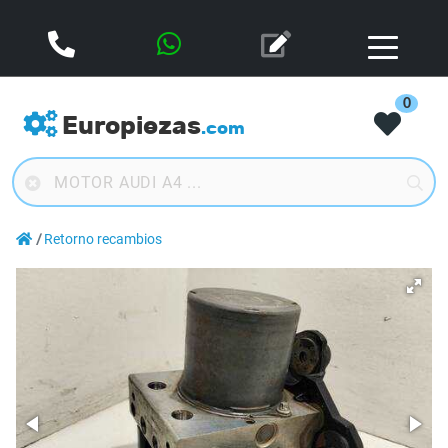
0
Europiezas
.com
Retorno recambios