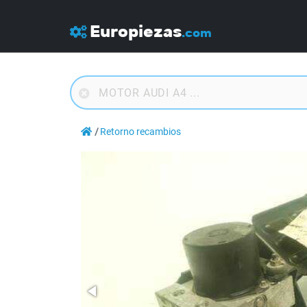
Europiezas
.com
Retorno recambios