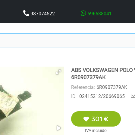
987074522
696638041
ABS VOLKSWAGEN POLO V
6R0907379AK
Referencia:
6R0907379AK
ID.
02415212/20669065
301 €
IVA incluido