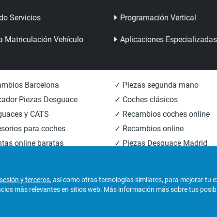
do Servicios
Programación Vertical
a Matriculación Vehículo
Aplicaciones Especializadas
mbios Barcelona
✓ Piezas segunda mano
ador Piezas Desguace
✓ Coches clásicos
guaces y CATS
✓ Recambios coches online
sorios para coches
✓ Recambios online
tas online baratas
✓ Piezas Desguace Madrid
mbios carrocería
✓ Piezas Desguace Valencia
sesión y terceros
, así como otras tecnologías similares, para mejorar tu 
os más relevantes en sitios web. Más información más sobre tus posibili
derechos reservados.