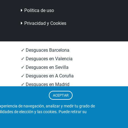
Política de uso
Privacidad y Cookies
✓ Desguaces Barcelona
✓ Desguaces en Valencia
✓ Desguaces en Sevilla
✓ Desguaces en A Coruña
✓ Desguaces en Madrid
✓ Informacion Desguaces
ACEPTAR
experiencia de navegación, analizar y medir tu grado de
dades de elección y las cookies. Puede retirar su