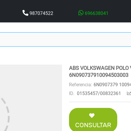
987074522
696638041
ABS VOLKSWAGEN POLO V
6N090737910094503003
Referencia:
6N0907379 1009
ID.
01535457/00832361
CONSULTAR