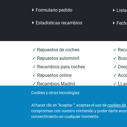
Formulario pedido
Lista
Estadisticas recambios
Fech
✓ Repuestos de coches
✓ Reca
✓ Repuestos automóvil
✓ Busc
✓ Recambios para coches
✓ Des
✓ Repuestos online
✓ Acce
✓ Recambios Madrid
✓ LLan
✓ Recambios Valencia
✓ Reca
Cookies y otras tecnologías
Al hacer clic en "Aceptar ", aceptas el uso de
cookies de 
compromiso con nuestro contenido y poder darte anunci
© 2026
Central Desguaces Europiezas
.Todos los 
consentimiento en cualquier momento.