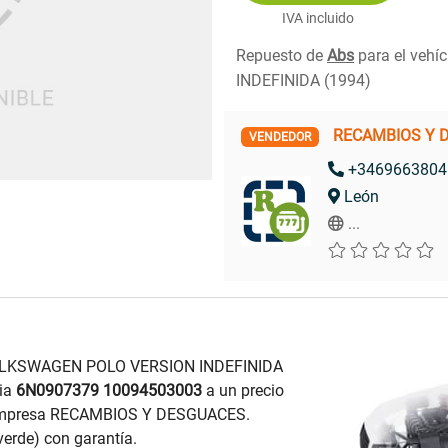
IVA incluido
Repuesto de
Abs
para el vehí
INDEFINIDA (1994)
RECAMBIOS Y 
VENDEDOR
+3469663804
León
...
VOLKSWAGEN POLO VERSION INDEFINIDA
ia
6N0907379 10094503003
a un precio
a empresa RECAMBIOS Y DESGUACES.
erde) con garantía.