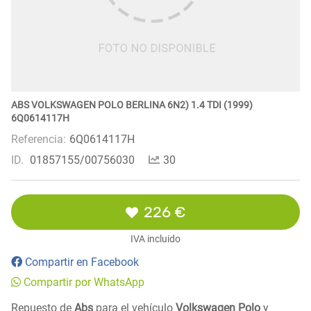
ABS VOLKSWAGEN POLO BERLINA 6N2) 1.4 TDI (1999)
6Q0614117H
Referencia:
6Q0614117H
ID.
01857155/00756030
30
226 €
IVA incluido
Compartir en Facebook
Compartir por WhatsApp
Repuesto de
Abs
para el vehículo
Volkswagen Polo
y