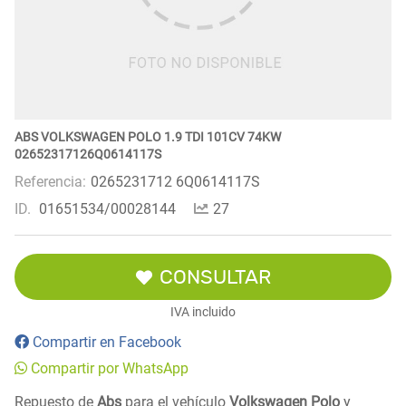
ABS VOLKSWAGEN POLO 1.9 TDI 101CV 74KW
02652317126Q0614117S
Referencia:
0265231712 6Q0614117S
ID.
01651534/00028144
27
CONSULTAR
IVA incluido
Compartir en Facebook
Compartir por WhatsApp
Repuesto de
Abs
para el vehículo
Volkswagen Polo
y