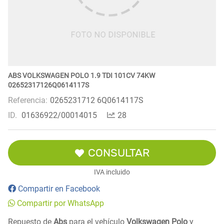
ABS VOLKSWAGEN POLO 1.9 TDI 101CV 74KW
02652317126Q0614117S
Referencia:
0265231712 6Q0614117S
ID.
01636922/00014015
28
CONSULTAR
IVA incluido
Compartir en Facebook
Compartir por WhatsApp
Repuesto de
Abs
para el vehículo
Volkswagen Polo
y