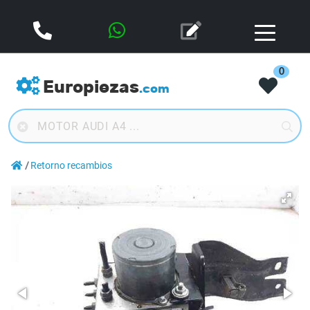
0
Europiezas
.com
Retorno recambios