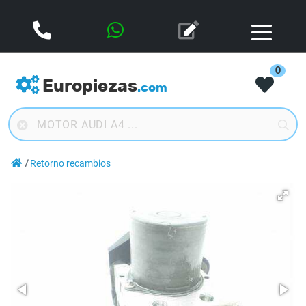
0
Europiezas
.com
Retorno recambios