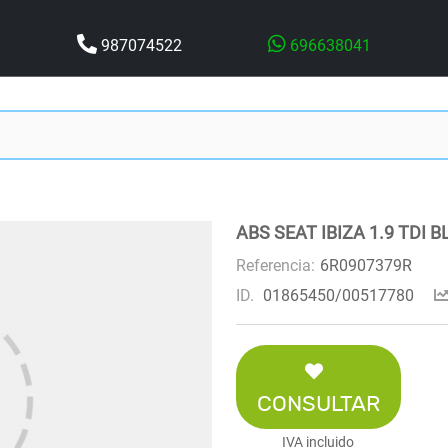
987074522
696638041
ABS SEAT IBIZA 1.9 TDI 
Referencia:
6R0907379R
ID.
01865450/00517780
CONSULTAR
IVA incluido