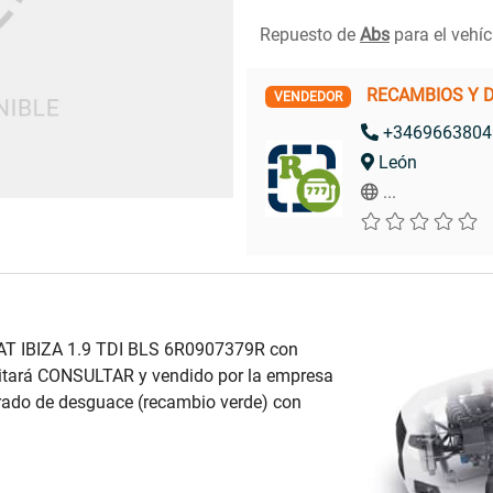
Repuesto de
Abs
para el vehí
RECAMBIOS Y 
VENDEDOR
+3469663804
León
...
AT IBIZA 1.9 TDI BLS 6R0907379R con
sitará CONSULTAR y vendido por la empresa
do de desguace (recambio verde) con