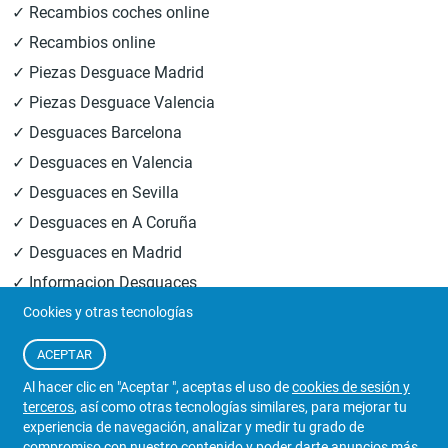
✓ Recambios coches online
✓ Recambios online
✓ Piezas Desguace Madrid
✓ Piezas Desguace Valencia
✓ Desguaces Barcelona
✓ Desguaces en Valencia
✓ Desguaces en Sevilla
✓ Desguaces en A Coruña
✓ Desguaces en Madrid
✓ Informacion Desguaces
Cookies y otras tecnologías
© 2026
Central Desguaces Europiezas
.Todos los derechos
ACEPTAR
reservados.
Al hacer clic en "Aceptar ", aceptas el uso de
cookies de sesión y
terceros
, así como otras tecnologías similares, para mejorar tu
experiencia de navegación, analizar y medir tu grado de
compromiso con nuestro contenido y poder darte anuncios más