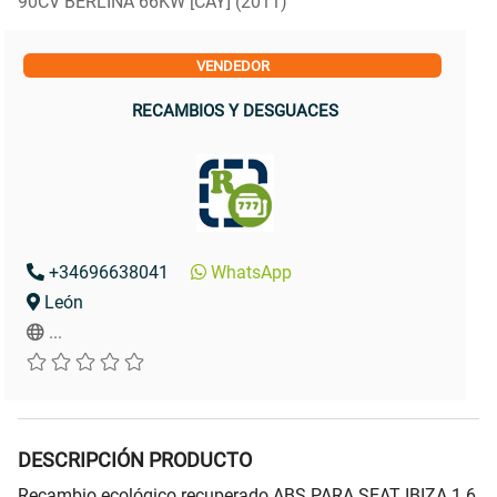
90CV BERLINA 66KW [CAY] (2011)
VENDEDOR
RECAMBIOS Y DESGUACES
+34696638041
WhatsApp
León
...
DESCRIPCIÓN PRODUCTO
Recambio ecológico recuperado ABS PARA SEAT IBIZA 1.6