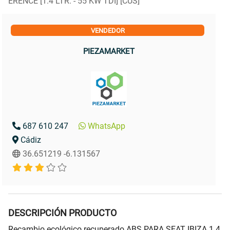
ERENCE [1.4 LTR. - 55 KW TDI] [CUS]
VENDEDOR
PIEZAMARKET
687 610 247
WhatsApp
Cádiz
36.651219 -6.131567
DESCRIPCIÓN PRODUCTO
Recambio ecológico recuperado ABS PARA SEAT IBIZA 1.4