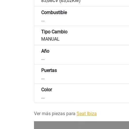
85,68CV (63,02KW)
Combustible
...
Tipo Cambio
MANUAL
Año
...
Puertas
...
Color
...
Ver más piezas para
Seat Ibiza