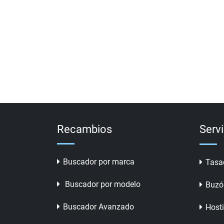
Recambios
Serv
Buscador por marca
Tasa
Buscador por modelo
Buzó
Buscador Avanzado
Host