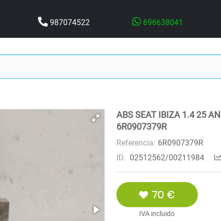
987074522
696638041
ABS SEAT IBIZA 1.4 25 AN
6R0907379R
Referencia:
6R0907379R
ID.
02512562/00211984
70 €
IVA incluido