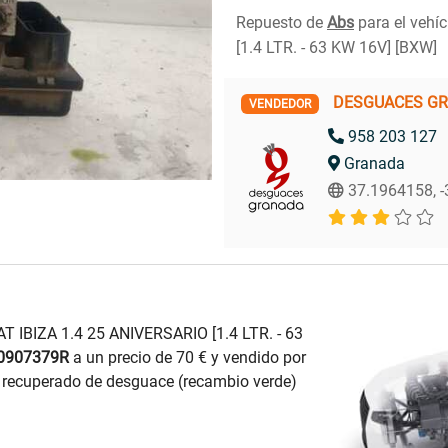
Repuesto de
Abs
para el vehí
[1.4 LTR. - 63 KW 16V] [BXW]
DESGUACES G
VENDEDOR
958 203 127
Granada
37.1964158, 
 IBIZA 1.4 25 ANIVERSARIO [1.4 LTR. - 63
0907379R
a un precio de 70 € y vendido por
cuperado de desguace (recambio verde)