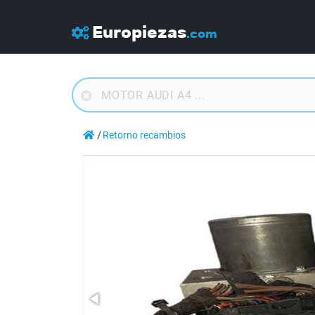
Europiezas
.com
Retorno recambios