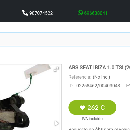
987074522
696638041
ABS SEAT IBIZA 1.0 TSI (2
Referencia:
(No Inc.)
ID.
02258462/00403043
262 €
IVA incluido
Repuesto de
Abs
para el vehí