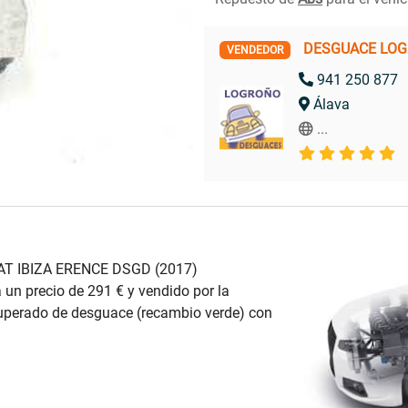
DESGUACE LO
VENDEDOR
941 250 877
Álava
...
AT IBIZA ERENCE DSGD (2017)
 un precio de 291 € y vendido por la
erado de desguace (recambio verde) con