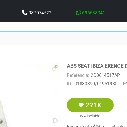
987074522
696638041
ABS SEAT IBIZA ERENCE 
Referencia:
2Q0614517AP
ID.
01883390/01951980
291 €
IVA incluido
Repuesto de
Abs
para el vehí