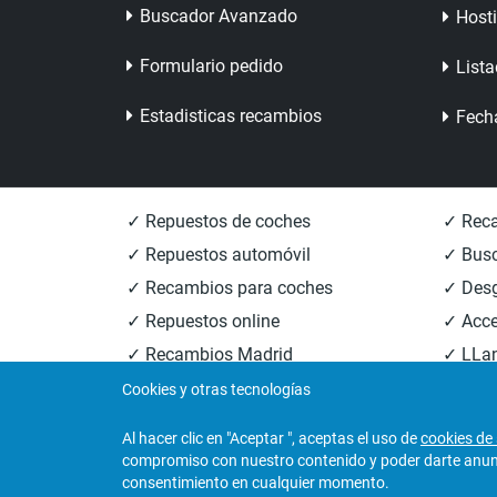
Buscador Avanzado
Host
Formulario pedido
Lista
Estadisticas recambios
Fech
✓ Repuestos de coches
✓ Reca
✓ Repuestos automóvil
✓ Busc
✓ Recambios para coches
✓ Des
✓ Repuestos online
✓ Acce
✓ Recambios Madrid
✓ LLan
✓ Recambios Valencia
✓ Reca
Cookies y otras tecnologías
Al hacer clic en "Aceptar ", aceptas el uso de
cookies de 
compromiso con nuestro contenido y poder darte anunci
© 2026
Central Desguaces Europiezas
.Todos los 
consentimiento en cualquier momento.