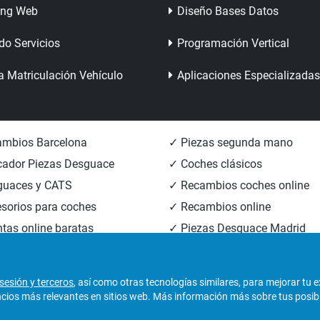
ing Web
Diseño Bases Datos
do Servicios
Programación Vertical
a Matriculación Vehículo
Aplicaciones Especializadas
mbios Barcelona
✓ Piezas segunda mano
ador Piezas Desguace
✓ Coches clásicos
guaces y CATS
✓ Recambios coches online
sorios para coches
✓ Recambios online
tas online baratas
✓ Piezas Desguace Madrid
mbios carrocería
✓ Piezas Desguace Valencia
sesión y terceros
, así como otras tecnologías similares, para mejorar tu 
os más relevantes en sitios web. Más información más sobre tus posibili
derechos reservados.