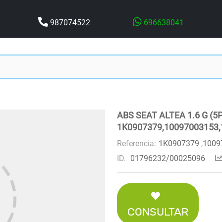
987074522
696638041
ABS SEAT ALTEA 1.6 G (5P1
1K0907379,10097003153
Referencia:
1K0907379 ,1009
ID.
01796232/00025096
CONSULTAR