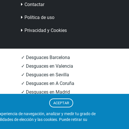
Contactar
Política de uso
Privacidad y Cookies
✓ Desguaces Barcelona
✓ Desguaces en Valencia
✓ Desguaces en Sevilla
✓ Desguaces en A Coruña
✓ Desguaces en Madrid
✓ Informacion Desguaces
ACEPTAR
experiencia de navegación, analizar y medir tu grado de
dades de elección y las cookies. Puede retirar su