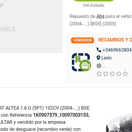
IVA incluido
Repuesto de
Abs
para el vehí
(2004-....) [BSE] (2005)
RECAMBIOS Y 
VENDEDOR
+3469663804
León
...
 ALTEA 1.6 G (5P1) 102CV (2004-....) BSE
con Referencia
1K0907379 ,10097003153,
ULTAR y vendido por la empresa
do de desguace (recambio verde) con