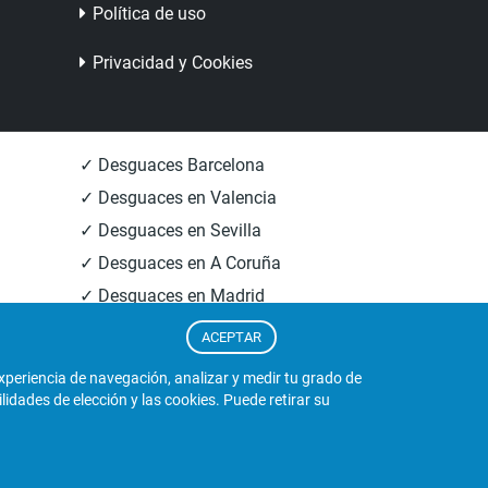
Política de uso
Privacidad y Cookies
✓ Desguaces Barcelona
✓ Desguaces en Valencia
✓ Desguaces en Sevilla
✓ Desguaces en A Coruña
✓ Desguaces en Madrid
✓ Informacion Desguaces
ACEPTAR
experiencia de navegación, analizar y medir tu grado de
dades de elección y las cookies. Puede retirar su