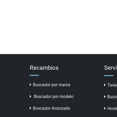
Recambios
Serv
Buscador por marca
Tasa
Buscador por modelo
Buzó
Buscador Avanzado
Host