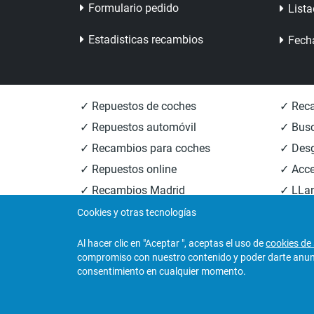
Formulario pedido
Lista
Estadisticas recambios
Fech
✓ Repuestos de coches
✓ Reca
✓ Repuestos automóvil
✓ Busc
✓ Recambios para coches
✓ Des
✓ Repuestos online
✓ Acce
✓ Recambios Madrid
✓ LLan
✓ Recambios Valencia
✓ Reca
Cookies y otras tecnologías
Al hacer clic en "Aceptar ", aceptas el uso de
cookies de 
compromiso con nuestro contenido y poder darte anunci
© 2026
Central Desguaces Europiezas
.Todos los 
consentimiento en cualquier momento.