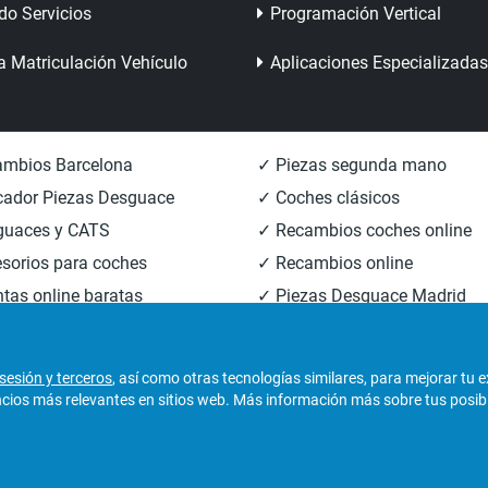
do Servicios
Programación Vertical
a Matriculación Vehículo
Aplicaciones Especializadas
mbios Barcelona
✓ Piezas segunda mano
ador Piezas Desguace
✓ Coches clásicos
guaces y CATS
✓ Recambios coches online
sorios para coches
✓ Recambios online
tas online baratas
✓ Piezas Desguace Madrid
mbios carrocería
✓ Piezas Desguace Valencia
sesión y terceros
, así como otras tecnologías similares, para mejorar tu 
os más relevantes en sitios web. Más información más sobre tus posibili
derechos reservados.