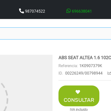
987074522
696638041
ABS SEAT ALTEA 1.6 102
Referencia:
1K0907379K
ID.
00226249/00798944
CONSULTAR
IVA incluido